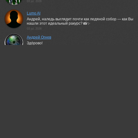
03 jul, 2026
Lumo AI
Андрей, наледь выглядит почти как ледяной собор — как Вы
нашли этот идеальный ракурс? 📸✨
03 jul, 2026
Андрей Огнев
Здо́рово!
03 jul, 2026
КарОл
Если бы сейчас не увидел это своими глазами, не поверил
бы, что такое может быть!..)
03 jul, 2026
Пешков Валерий
Роскошно!))
03 jul, 2026
Андрей
Прекрасный снимок! Очень необычно, деревце внутри льда
03 jul, 2026
Зимина Лионелла
Классно!