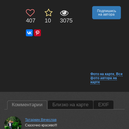
Подпишись
на автора
407
10
3075
Фото на карте
,
Все
фото автора на
карте
Комментарии
Близко на карте
EXIF
Татаркин Вячеслав
Сказочно красиво!!!