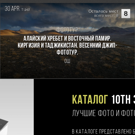
30 apr.
11
дней
Осталось мест
8
всего мест: 8
Фототур
Алайский хребет и Восточный Памир.
Киргизия и Таджикистан. Весенний джип-
фототур.
Ош
Каталог
10TH 
ЛУЧШИЕ ФОТО И ФО
В каталоге представлено 