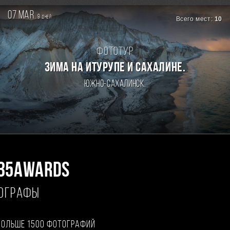
07 mar.
9
дней
Всего мест:
10
Фототур
Зима на Итурупе и Сахалине.
Южно-Сахалинск.
35AWARDS
ТОГРАФЫ
больше 1500 фотографий