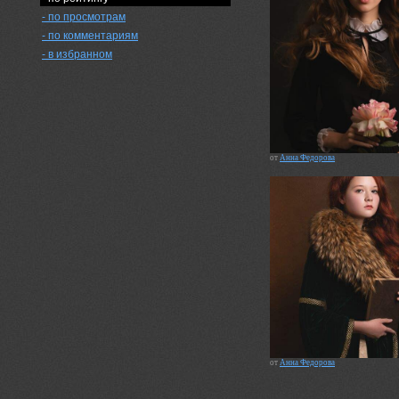
- по просмотрам
- по комментариям
- в избранном
от
Анна Федорова
от
Анна Федорова