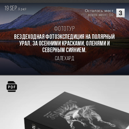
19 sep.
9
дней
Осталось мест
3
всего мест: 10
Фототур
Вездеходная фотоэкспедиция на Полярный
Урал. За осенними красками, оленями и
северным сиянием.
Салехард