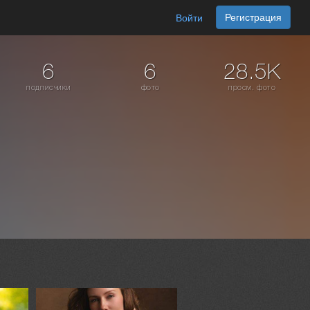
Регистрация
Войти
6
6
28.5K
подписчики
фото
просм. фото