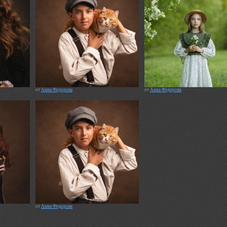
от
Анна Федорова
от
Анна Федорова
от
Анна Федорова