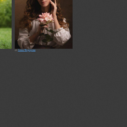
от
Анна Федорова