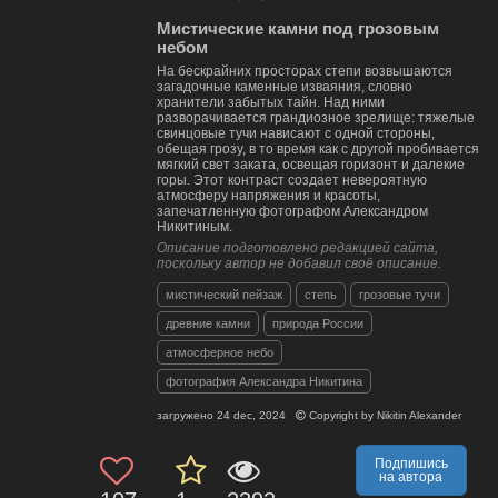
Мистические камни под грозовым
небом
На бескрайних просторах степи возвышаются
загадочные каменные изваяния, словно
хранители забытых тайн. Над ними
разворачивается грандиозное зрелище: тяжелые
свинцовые тучи нависают с одной стороны,
обещая грозу, в то время как с другой пробивается
мягкий свет заката, освещая горизонт и далекие
горы. Этот контраст создает невероятную
атмосферу напряжения и красоты,
запечатленную фотографом Александром
Никитиным.
Описание подготовлено редакцией сайта,
поскольку автор не добавил своё описание.
мистический пейзаж
степь
грозовые тучи
древние камни
природа России
атмосферное небо
фотография Александра Никитина
загружено
24 dec, 2024
Copyright by
Nikitin Alexander
Подпишись
на автора