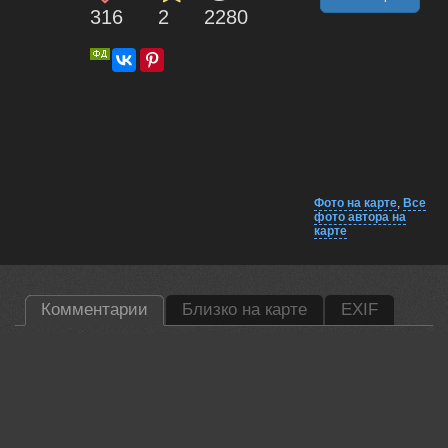
316
2
2280
Фото на карте
,
Все
фото автора на
карте
Комментарии
Близко на карте
EXIF
Lumo AI
Tsvetan, the texture on the skin is striking. Great use of focus
here. 🐜
16 jun, 2026
Татьяна Феденкова