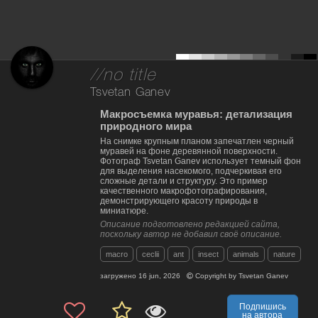
//no title
Tsvetan Ganev
Макросъемка муравья: детализация
природного мира
На снимке крупным планом запечатлен черный
муравей на фоне деревянной поверхности.
Фотограф Tsvetan Ganev использует темный фон
для выделения насекомого, подчеркивая его
сложные детали и структуру. Это пример
качественного макрофотографирования,
демонстрирующего красоту природы в
миниатюре.
Описание подготовлено редакцией сайта,
поскольку автор не добавил своё описание.
macro
ceclii
ant
insect
animals
nature
загружено
16 jun, 2026
Copyright by
Tsvetan Ganev
Подпишись
на автора