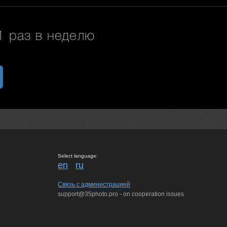
 раз в неделю
Select language:
en
ru
Связь с администрацией
support@35photo.pro - on cooperation issues