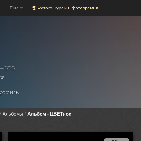
Еще
Фотоконкурсы и фотопремия
PHOTO
це
)
рофиль
Альбомы
Альбом - ЦВЕТное