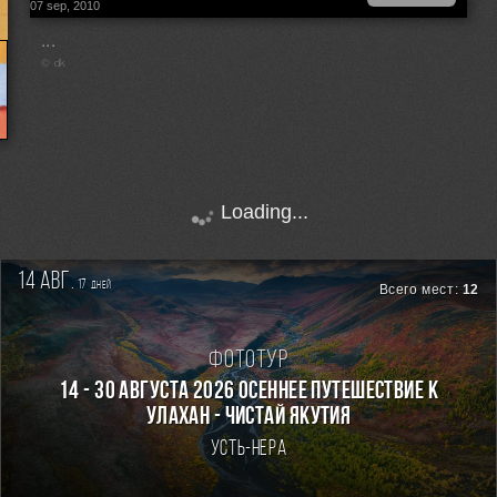
07 sep, 2010
...
© dk
Loading...
14 авг.
17
дней
Всего мест:
12
Фототур
14 - 30 августа 2026 Осеннее путешествие к
Улахан - Чистай Якутия
Усть-Нера