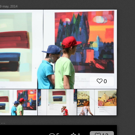
9 may, 2014
0
...
© dk