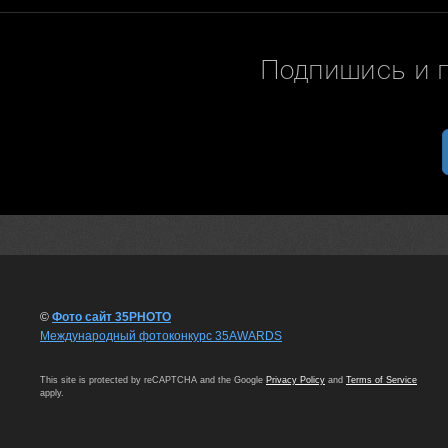
Подпишись и 
©
Фото сайт 35PHOTO
Международный фотоконкурс 35AWARDS
This site is protected by reCAPTCHA and the Google
Privacy Policy
and
Terms of Service
apply.