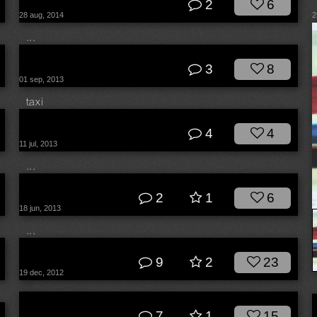
2
6
28 aug, 2014
2
...
© dk
3
8
01 sep, 2013
taxi
© dk
4
4
11 jul, 2013
...
© dk
2
1
6
18 jun, 2013
...
© dk
9
2
23
19 dec, 2012
© dk
7
1
15