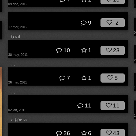
09 dec, 2012
1
© dk
9
-2
17 mar, 2012
0
boat
© dk
10
1
23
30 may, 2011
2
...
© dk
7
1
8
26 mar, 2011
1
...
© dk
11
11
02 jan, 2011
1
африка
© dk
26
6
43