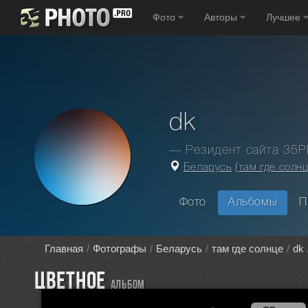
Фото
Авторы
Лучшее
dk
— Резидент сайта 35
Беларусь
(
там где солн
Фото
Альбомы
П
Главная
Фотографы
Беларусь
там где солнце
dk
ЦВЕТное
альбом