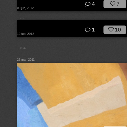
4
7
09 jun, 2012
...
© dk
1
10
12 feb, 2012
...
© dk
28 mar, 2011