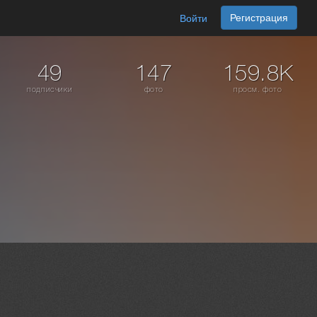
Регистрация
Войти
49
147
159.8K
подписчики
фото
просм. фото