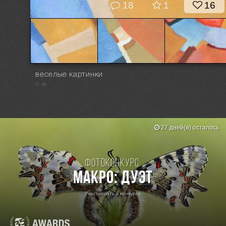
18
1
16
веселые картинки
© dk
27 дней(я) осталось
Фотоконкурс:
Макро: Дуэт
Участвовать в конкурсе