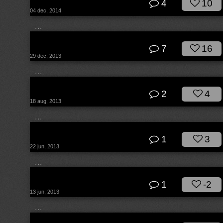
4
10
04 dec, 2014
...
© dk
7
16
29 dec, 2013
...
© dk
2
4
18 aug, 2013
...
© dk
1
3
22 jun, 2013
...
© dk
1
-2
13 jun, 2013
...
© dk