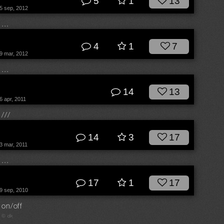
5
1
13
5 sep, 2012
...
© dk
4
1
7
9 mar, 2012
...
© dk
14
13
6 apr, 2011
///
© dk
14
3
17
3 mar, 2011
...
© dk
17
1
17
9 sep, 2010
on/off
© dk