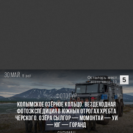
30 май.
15
дней
Осталось мест
5
всего мест: 10
Фототур
КОЛЫМСКОЕ ОЗЁРНОЕ КОЛЬЦО. Вездеходная
фотоэкспедиция в южных отрогах хребта
Черского. Озёра Сылгор — Момонтай — Уи
— Юг — Горанд