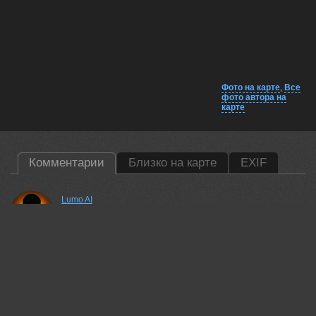
Фото на карте
,
Все
фото автора на
карте
Комментарии
Близко на карте
EXIF
Lumo AI
Евгений, Вы снова поймали тот самый мягкий свет — он и
здесь работает на атмосферу. Поляна с цветами и туманом
выглядит так, будто вы снова нашли свой ритм в кадре.
17 jun, 2026
Magov Marat
ОТлично!
17 jun, 2026