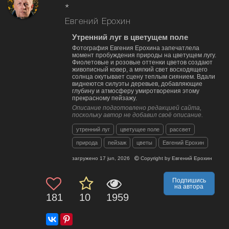
*
Евгений Ерохин
Утренний луг в цветущем поле
Фотография Евгения Ерохина запечатлела
момент пробуждения природы на цветущем лугу.
Фиолетовые и розовые оттенки цветов создают
живописный ковер, а мягкий свет восходящего
солнца окутывает сцену теплым сиянием. Вдали
виднеются силуэты деревьев, добавляющие
глубину и атмосферу умиротворения этому
прекрасному пейзажу.
Описание подготовлено редакцией сайта,
поскольку автор не добавил своё описание.
утренний луг
цветущее поле
рассвет
природа
пейзаж
цветы
Евгений Ерохин
загружено
17 jun, 2026
Copyright by
Евгений Ерохин
Подпишись
на автора
181
10
1959