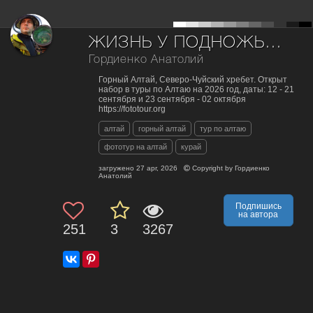
ЖИЗНЬ У ПОДНОЖЬЯ ГОР
Гордиенко Анатолий
Горный Алтай, Северо-Чуйский хребет. Открыт
набор в туры по Алтаю на 2026 год, даты: 12 - 21
сентября и 23 сентября - 02 октября
https://fototour.org
алтай
горный алтай
тур по алтаю
фототур на алтай
курай
загружено
27 apr, 2026
Copyright by
Гордиенко
Анатолий
Подпишись
на автора
251
3
3267