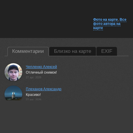
Фото на карте
,
Все
фото автора на
карте
Комментарии
Близко на карте
EXIF
Чепленко Алексей
Отличный снимок!
27 apr, 2026
Плеханов Александр
Красиво!
27 apr, 2026
Павлова Марина
Красивая работа! 💖
27 apr, 2026