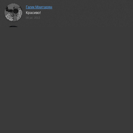
Гагик Мхитарян
Красиво!
08 jul, 2013
Riyan Babu
very nice!
08 jul, 2013
Дмитрий Носков
Как всегда - отлично!
08 jul, 2013
Тамерлан Кагерманов
Хечо, как всегда) фотография Кайф)
17 jul, 2013
Евгений Брусков
Красивая фотография.
21 jul, 2013