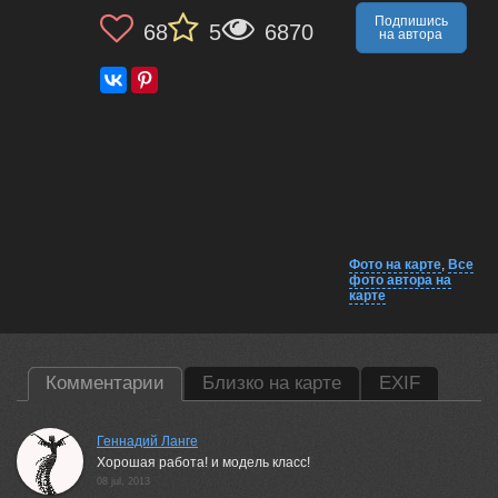
Подпишись
68
5
6870
на автора
Фото на карте
,
Все
фото автора на
карте
Комментарии
Близко на карте
EXIF
Геннадий Ланге
Хорошая работа! и модель класс!
08 jul, 2013