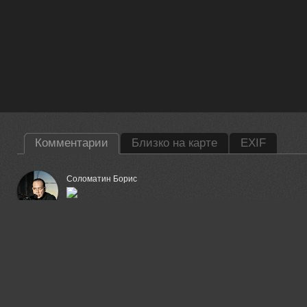
Комментарии
Близко на карте
EXIF
Соломатин Борис
18 sep, 2013
Пешков Валерий
Стильно!
18 sep, 2013
Emerald Wake ©
Я рад, что я смотрю, я дает голос
18 sep, 2013