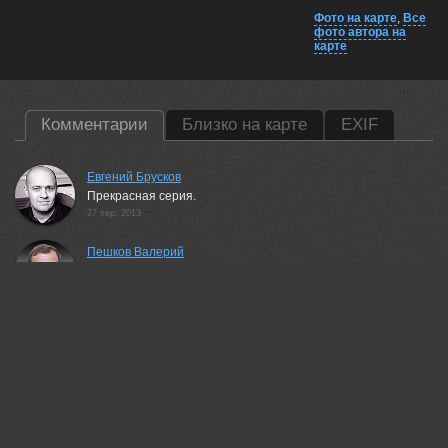
Фото на карте
,
Все
фото автора на
карте
Комментарии
Близко на карте
EXIF
Евгений Брусков
Прекрасная серия.
27 sep, 2013
Пешков Валерий
Стильно.
27 sep, 2013