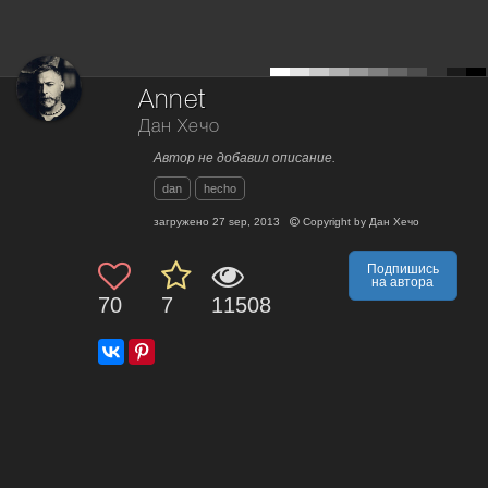
Annet
Дан Хечо
Автор не добавил описание.
dan
hecho
загружено
27 sep, 2013
Copyright by
Дан Хечо
Подпишись
на автора
70
7
11508