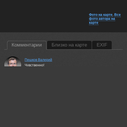
Фото на карте
,
Все
фото автора на
карте
Комментарии
Близко на карте
EXIF
Пешков Валерий
Чувственно!
28 jul, 2021