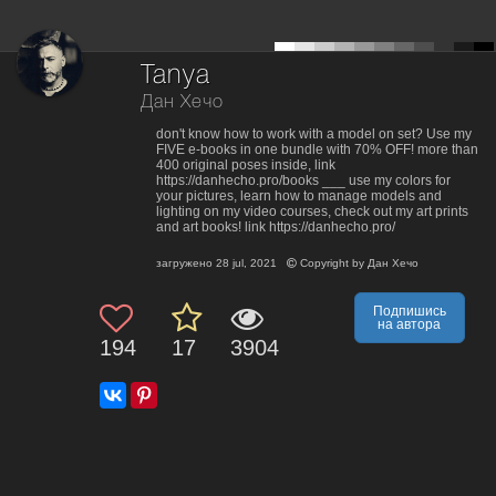
Tanya
Дан Хечо
don't know how to work with a model on set? Use my
FIVE e-books in one bundle with 70% OFF! more than
400 original poses inside, link
https://danhecho.pro/books ___ use my colors for
your pictures, learn how to manage models and
lighting on my video courses, check out my art prints
and art books! link https://danhecho.pro/
загружено
28 jul, 2021
Copyright by
Дан Хечо
Подпишись
на автора
194
17
3904