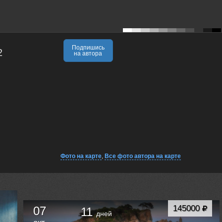
Подпишись
2
на автора
Фото на карте
,
Все фото автора на карте
145000
07
11
дней