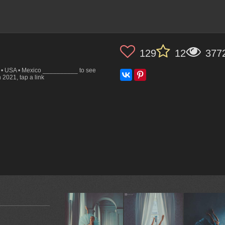
129
12
377
s • USA • Mexico __________ to see
2021, tap a link