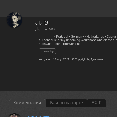
Julia
Дан Хечо
________ • Portugal • Germany • Netherlands • Cypru
full schedule of my upcoming workshops and classes in 
https://danhecho.pro/workshops
sensuality
загружено
12 aug, 2021
Copyright by
Дан Хечо
Комментарии
Близко на карте
EXIF
Пешков Валерий