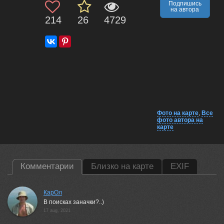
Подпишись
на автора
214
26
4729
Фото на карте
,
Все
фото автора на
карте
Комментарии
Близко на карте
EXIF
КарОл
В поисках заначки?..)
17 aug, 2021