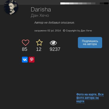
Darisha
Дан Хечо
Автор не добавил описание.
загружено
02 jul, 2014
Copyright by
Дан Хечо
Подпишись
на автора
85
12
9237
Фото на карте
,
Все
фото автора на
карте