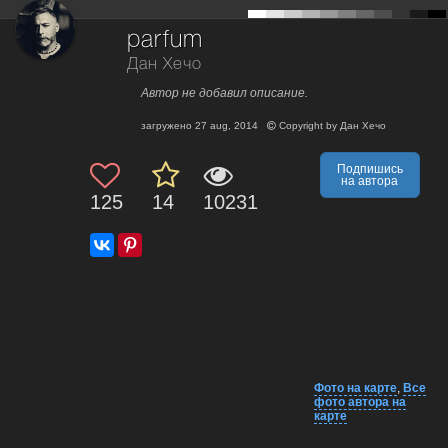
parfum
Дан Хечо
Автор не добавил описание.
загружено
27 aug, 2014
Copyright by
Дан Хечо
Подпишись
на автора
125
14
10231
Фото на карте
,
Все
фото автора на
карте