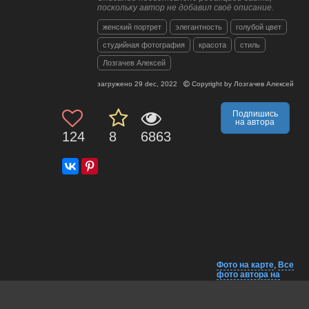
поскольку автор не добавил своё описание.
женский портрет
элегантность
голубой цвет
студийная фотография
красота
стиль
Лозгачев Алексей
загружено
29 dec, 2022
Copyright by
Лозгачев Алексей
Подпишись
на автора
124
8
6863
Фото на карте
,
Все
фото автора на
карте