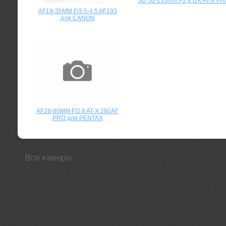
SD 50-135mm F2,8 DX AT-X Pr
AF19-35MM F/3.5-4.5 AF193
для CANON
AF28-80MM F/2.8 AT-X 280AF
PRO для PENTAX
Все камеры