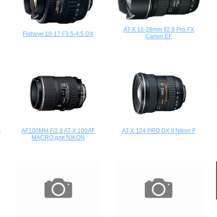
AT-X 16-28mm f/2.8 Pro FX
Fisheye 10-17 F3.5-4.5 DX
Canon EF
S
AF100MM F/2.8 AT-X 100AF
AT-X 124 PRO DX II Nikon F
MACRO для NIKON