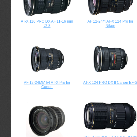
AT-X 116 PRO DX AF 11-16 mm
AF 12-24/4 AT-X 124 Pro for
f/2.8
Nikon
AF 12-24MM f/4 AT-X Pro for
AT-X 124 PRO DX II Canon EF-
Canon