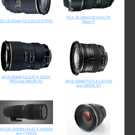
AT-X 16-28mm f/2.8 Pro FX
SD 16-50mm F2,8 DX AT-X PRO
Nikon F
AF28-80MM F/2.8 AT-X 280AF
AF19-35MM F/3.5-4.5 AF193
PRO для NIKON (D)
для NIKON (D)
AF100-300MM F/4 AT-X 340AFII
для CANON