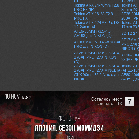
CF
12-28mm f
Tokina AT-X 24-70mm F2.8
Tokina AF 
PRO FX (IF)
35mm f/3.5
Tokina AT-X 16-28 F2.8
AF28-80MM
PRO FX
280AF PR
Tokina AT-X 124 AF Pro DX
Tokina AT
12-24mm f/4
17mm f/3.
AF19-35MM F/3.5-4.5
SD 12-24 F
AF193 для NIKON (D)
AF17MM F/
AF300MM F/2.8 AT-X 300AF
PRO для 
PRO для NIKON (D)
NIKON (D
AF28-70MM F/2.6-2.8 AT-X
AF28-80MM
270AF PROII для NIKON
280AF PR
(D)
AF28-70MM F/2.6-2.8 AT-X
Tokina AT
270AF PROII для MINOLTA
(AF 11-16
AT-X 90mm F2.5 Macro для
AF80-400M
Nikon
840AF дл
18 nov.
12
дней
Осталось мест
7
всего мест: 13
Фототур
ЯПОНИЯ. СЕЗОН МОМИДЗИ
Токио