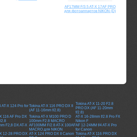
AF17MM F/3.5 AT-X 17AF PRO
для фотоаппартов NIKON (D)
Tokina AT-X 11-20 F2.8
 AT-X 124 Pro for
Tokina AT-X 116 PRO DX II
PRO DX (AF 11-20mm
(AF 11-16mm f/2.8)
f/2.8)
-X 116 AF Pro DX
Tokina AT-X M100 PRO D
AT-X 16-28mm f/2.8 Pro FX
/2.8
100mm F2.8 MACRO
Nikon F
mm F2,8 DX AT-X
AF100MM F/2.8 AT-X 100AF
AF 12-24MM f/4 AT-X Pro
MACRO для NIKON
for Canon
-X 12-28 PRO DX
AT-X 124 PRO DX II Canon
Tokina AT-X 116 PRO DX