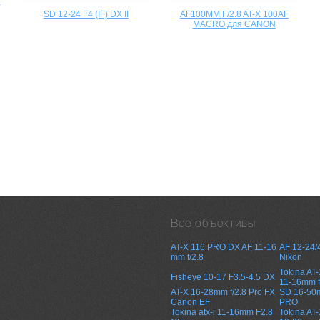
o
SD 12-24 F4 (IF) DX II
AF100MM F/2.8 AT-X 100AF
MACRO для CANON
Все объективы
AT-X 116 PRO DX AF 11-16
AF 12-24/4
mm f/2.8
Nikon
Tokina AT
Fisheye 10-17 F3.5-4.5 DX
11-16mm f
AT-X 16-28mm f/2.8 Pro FX
SD 16-50
Canon EF
PRO
Tokina atx-i 11-16mm F2.8
Tokina AT