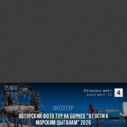
15 nov.
11
дней
Осталось мест
4
всего мест: 10
Фототур
Авторский фото тур на Борнео "В гости к
морским цыганам" 2026