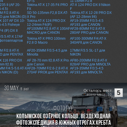
/4
EF-S
11-16mm F2.8
235 II (AF 20-
Tokina AT-X 17-35 F4 PRO
AT-X 124 PRO DX II Nikon
-4.5)
FX
F
 F/2.8 AT-X
SD 50-135mm F2,8 DX AT-
Tokina AT-X 12-28 PRO DX
O для NIKON (D)
X Pro
(AF 12-28mm f/4)
-X 107 AF DX 10-
Tokina AT-X 124 PRO DX
AF19-35MM F/3.5-4.5
5-4.5 Fisheye
12-24mm F4(IF)
AF193 для CANON
AF100MM F/2.8 AT-X 100AF
AF28-80MM F/2.8 AT-X
4 (IF) DX II
MACRO для CANON
280AF PRO для CANON
3.5 AT-X 17AF
Tokina AT-X PRO 100mm
AF100-300MM F/4 AT-X
фотоаппартов
F2.8 D Macro
340AFII для CANON
)
 F/2.8 AT-X
AF20-35MM F/3.5-4.5 для
17MM F/3.5 SL-17 для
O для PENTAX
Minolta
NIKON
-X 116 PRO DX
AF 28-70 mm f/2.8 AT-X Pro
AF80-200MM F/2.8 AT-X
mm f/2.8)
для Canon
828AF PRO для MINOLTA
M F/4.5-5.6 AT-X
AF28-70MM F/2.6-2.8 AT-X
AF19-35MM F/3.5-4.5
я NIKON (D)
270AF PROII для PENTAX
AF193 для MINOLTA
30 may.
15
дней
Осталось мест
5
всего мест: 10
Фототур
КОЛЫМСКОЕ ОЗЁРНОЕ КОЛЬЦО. Вездеходная
фотоэкспедиция в южных отрогах хребта