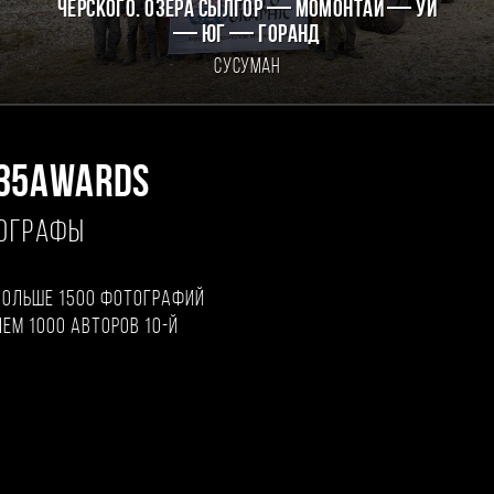
Черского. Озёра Сылгор — Момонтай — Уи
— Юг — Горанд
Сусуман
35AWARDS
ТОГРАФЫ
больше 1500 фотографий
чем 1000 авторов 10-й