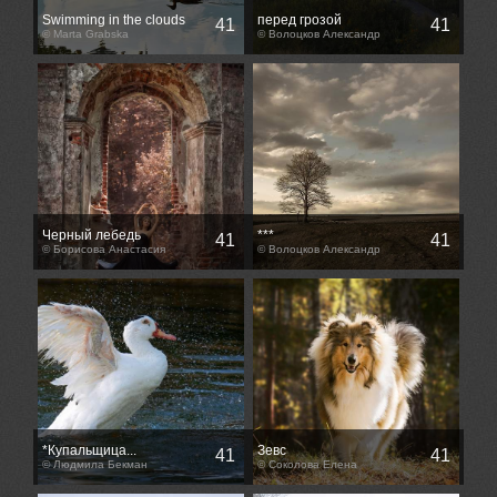
48 mm
66 фото
Swimming in the clouds
перед грозой
41
41
50 mm
747 фото
© Marta Grabska
© Волоцков Александр
52 mm
45 фото
55 mm
65 фото
56 mm
28 фото
58 mm
24 фото
60 mm
35 фото
62 mm
48 фото
65 mm
24 фото
66 mm
25 фото
68 mm
6 фото
70 mm
155 фото
72 mm
3 фото
75 mm
31 фото
78 mm
11 фото
Черный лебедь
***
41
41
80 mm
37 фото
© Борисова Анастасия
© Волоцков Александр
82 mm
17 фото
85 mm
143 фото
86 mm
6 фото
90 mm
185 фото
92 mm
13 фото
95 mm
18 фото
98 mm
12 фото
100 mm
40 фото
102 mm
10 фото
105 mm
553 фото
110 mm
15 фото
112 mm
14 фото
116 mm
*Купальщица...
Зевс
6 фото
41
41
120 mm
© Людмила Бекман
© Соколова Елена
18 фото
122 mm
13 фото
125 mm
16 фото