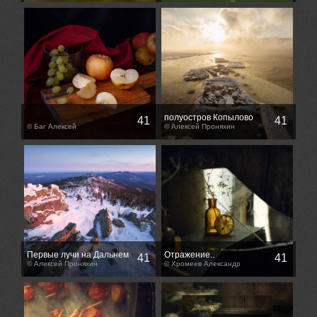
полуостров Копылово
41
41
© Баг Алексей
© Алексей Проняхин
Первые лучи на Дальнем
Отражение..
41
41
Таганае
© Алексей Проняхин
© Хромеев Александр