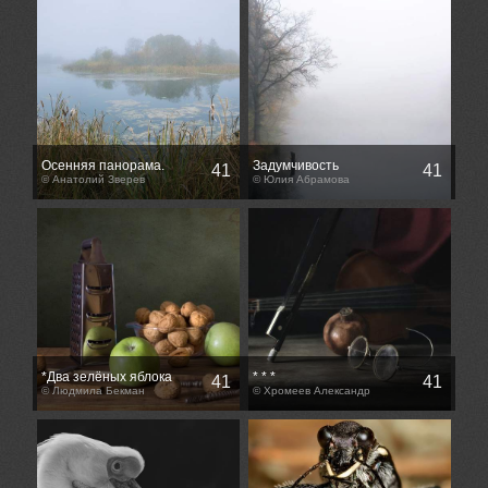
130 mm
17 фото
135 mm
22 фото
140 mm
17 фото
145 mm
12 фото
150 mm
84 фото
155 mm
12 фото
160 mm
6 фото
165 mm
22 фото
170 mm
20 фото
175 mm
7 фото
Осенняя панорама.
180 mm
Задумчивость
29 фото
41
41
© Анатолий Зверев
185 mm
© Юлия Абрамова
18 фото
190 mm
11 фото
195 mm
19 фото
200 mm
118 фото
210 mm
20 фото
220 mm
45 фото
230 mm
14 фото
240 mm
41 фото
250 mm
43 фото
260 mm
42 фото
270 mm
153 фото
280 mm
39 фото
290 mm
7 фото
*Два зелёных яблока
* * *
300 mm
41
41
998 фото
© Людмила Бекман
© Хромеев Александр
310 mm
5 фото
320 mm
10 фото
330 mm
2 фото
340 mm
16 фото
350 mm
13 фото
360 mm
15 фото
370 mm
2 фото