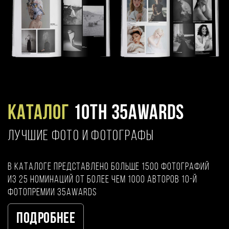
Каталог
10TH 35AWARDS
ЛУЧШИЕ ФОТО И ФОТОГРАФЫ
В каталоге представлено больше 1500 фотографий
из 25 номинаций от более чем 1000 авторов 10-й
фотопремии 35AWARDS
Подробнее