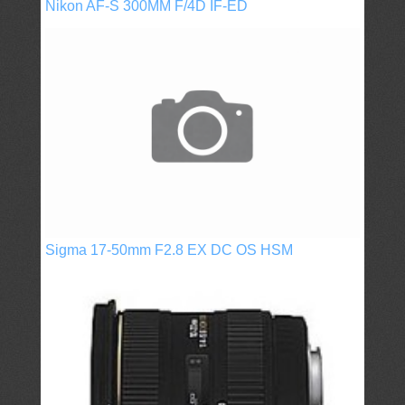
Nikon AF-S 300MM F/4D IF-ED
Sigma 17-50mm F2.8 EX DC OS HSM