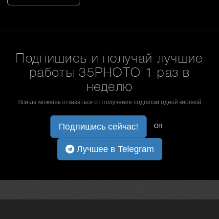
Подпишись и получай лучшие
работы 35PHOTO 1 раз в
неделю
Всегда можешь отказаться от получения подписки одной кнопкой
Подпишись сейчас!
OR
Лучшее в Telegram