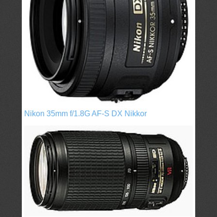
Nikon 35mm f/1.8G AF-S DX Nikkor