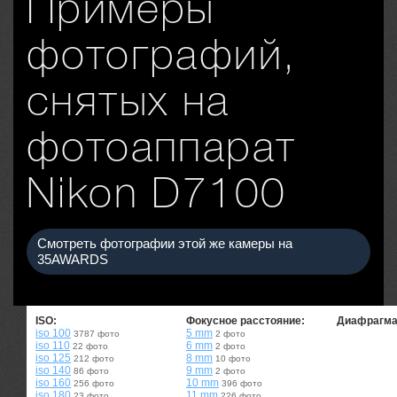
Примеры
фотографий,
снятых на
фотоаппарат
Nikon D7100
Смотреть фотографии этой же камеры на
35AWARDS
ISO:
Фокусное расстояние:
Диафрагма
iso 100
5 mm
3787 фото
2 фото
iso 110
6 mm
22 фото
2 фото
iso 125
8 mm
212 фото
10 фото
iso 140
9 mm
86 фото
2 фото
iso 160
10 mm
256 фото
396 фото
iso 180
11 mm
23 фото
226 фото