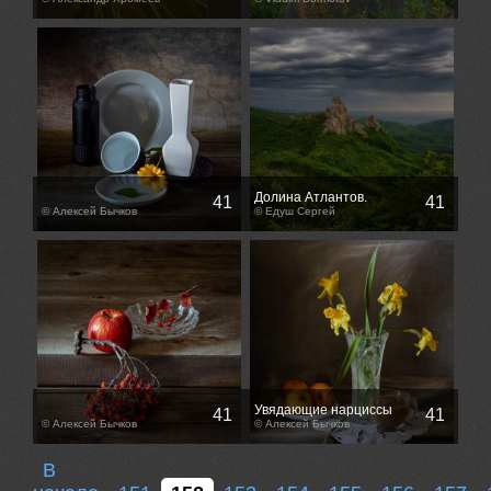
Долина Атлантов.
41
41
© Алексей Бычков
© Едуш Сергей
Увядающие нарциссы
41
41
© Алексей Бычков
© Алексей Бычков
В