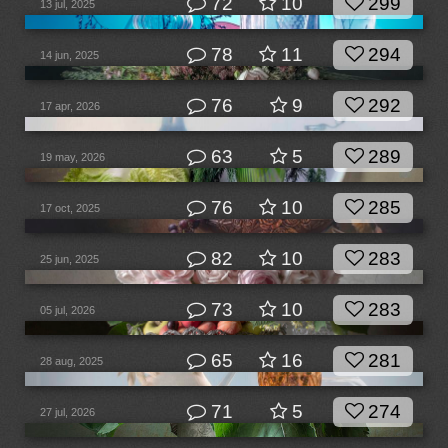
72
10
299
13 jul, 2025
78
11
294
14 jun, 2025
76
9
292
17 apr, 2026
63
5
289
19 may, 2026
76
10
285
17 oct, 2025
82
10
283
25 jun, 2025
73
10
283
05 jul, 2026
65
16
281
28 aug, 2025
71
5
274
27 jul, 2026