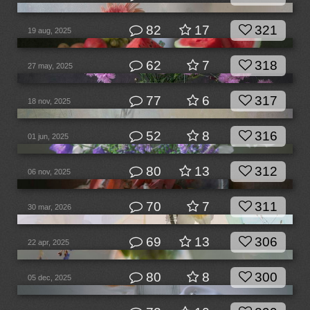
82
17
321
19 aug, 2025
62
7
318
27 may, 2025
77
6
317
18 nov, 2025
52
8
316
01 jun, 2025
80
13
312
06 nov, 2025
70
7
311
30 mar, 2026
69
13
306
22 apr, 2025
80
8
300
05 dec, 2025