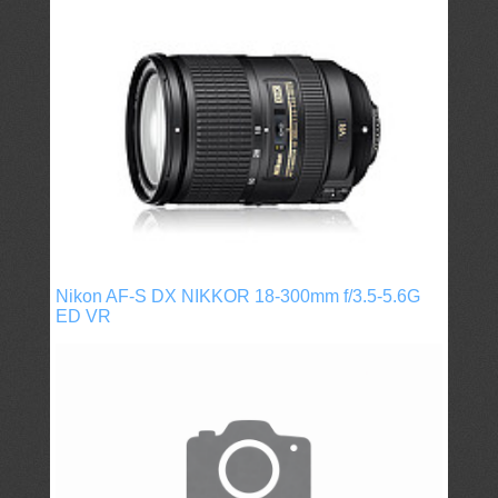
Nikon AF-S DX NIKKOR 18-300mm f/3.5-5.6G
ED VR