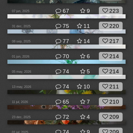
67
9
223
07 jun, 2025
75
11
220
31 dec, 2025
77
14
217
08 sep, 2025
70
6
214
01 jun, 2026
74
5
214
05 may, 2026
74
10
211
13 may, 2026
65
7
210
11 jul, 2026
72
4
209
23 dec, 2025
74
9
209
01 jul, 2025