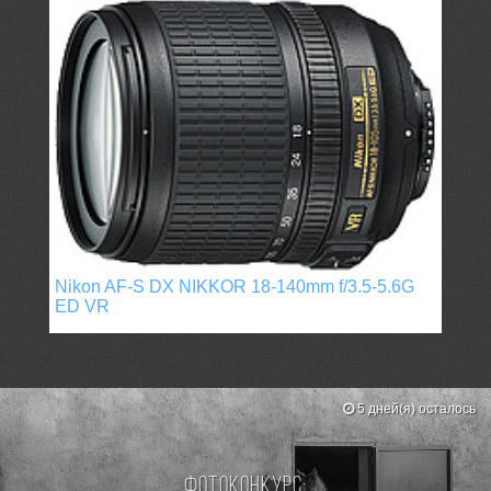
Nikon AF-S DX NIKKOR 18-140mm f/3.5-5.6G
ED VR
5 дней(я) осталось
Фотоконкурс: