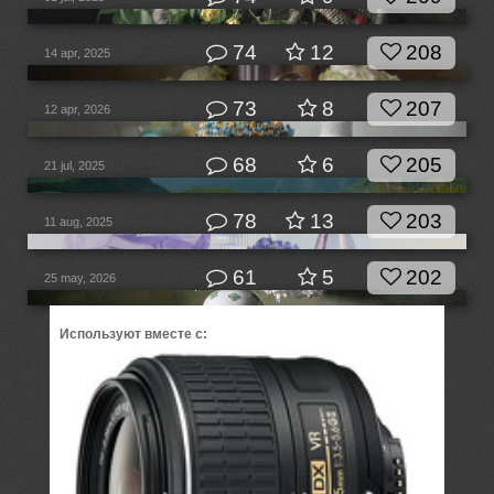
74
12
208
14 apr, 2025
73
8
207
12 apr, 2026
68
6
205
21 jul, 2025
78
13
203
11 aug, 2025
61
5
202
25 may, 2026
Используют вместе с: