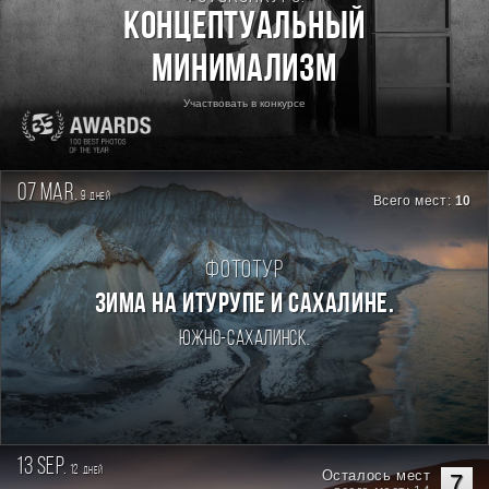
Концептуальный
минимализм
Участвовать в конкурсе
07 mar.
9
дней
Всего мест:
10
Фототур
Зима на Итурупе и Сахалине.
Южно-Сахалинск.
13 sep.
12
дней
Осталось мест
7