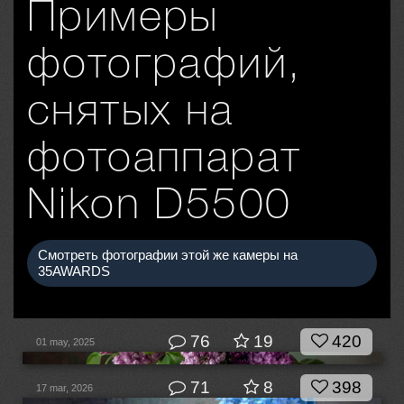
Примеры
фотографий,
снятых на
фотоаппарат
Nikon D5500
Смотреть фотографии этой же камеры на
35AWARDS
76
19
420
01 may, 2025
71
8
398
17 mar, 2026