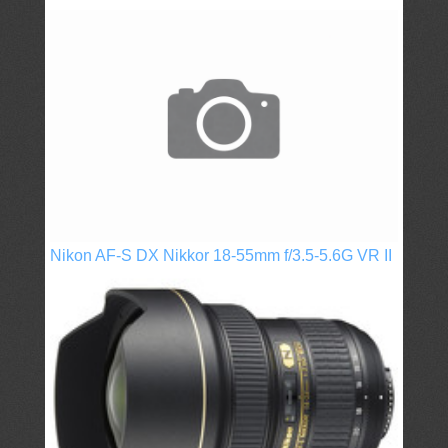
Nikon AF-S DX Nikkor 18-55mm f/3.5-5.6G VR II