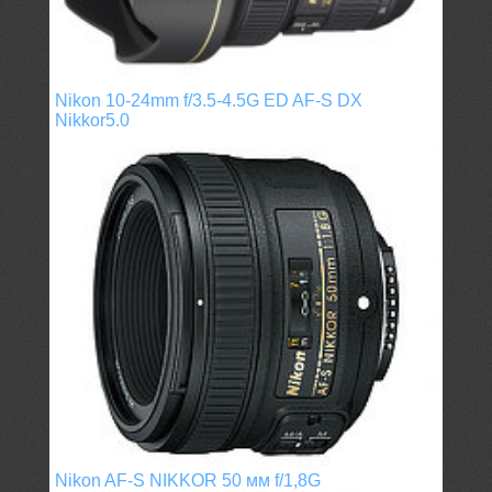
Nikon 10-24mm f/3.5-4.5G ED AF-S DX
Nikkor5.0
Nikon AF-S NIKKOR 50 мм f/1,8G