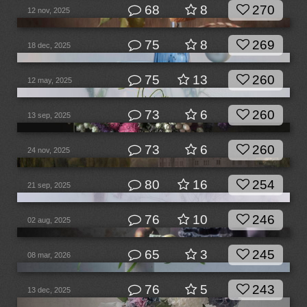
68
8
270
12 nov, 2025
75
8
269
18 dec, 2025
75
13
260
12 may, 2025
73
6
260
13 sep, 2025
73
6
260
24 nov, 2025
80
16
254
21 sep, 2025
76
10
246
02 aug, 2025
65
3
245
08 mar, 2026
76
5
243
13 dec, 2025