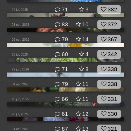
71
3
382
04 jul, 2025
83
10
372
03 oct, 2025
79
14
367
08 oct, 2025
60
4
342
25 jul, 2025
71
8
338
29 jun, 2026
79
11
338
04 apr, 2026
66
11
331
10 jun, 2025
61
12
330
29 jul, 2025
87
13
321
31 oct, 2025