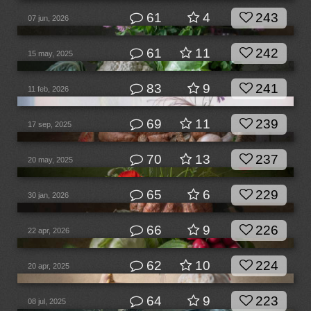
61
4
243
07 jun, 2026
61
11
242
15 may, 2025
83
9
241
11 feb, 2026
69
11
239
17 sep, 2025
70
13
237
20 may, 2025
65
6
229
30 jan, 2026
66
9
226
22 apr, 2026
62
10
224
20 apr, 2025
64
9
223
08 jul, 2025