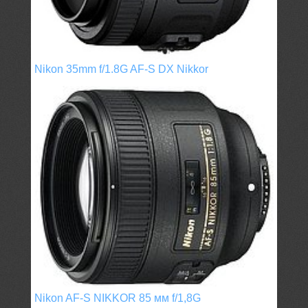
Nikon 35mm f/1.8G AF-S DX Nikkor
Nikon AF-S NIKKOR 85 мм f/1,8G