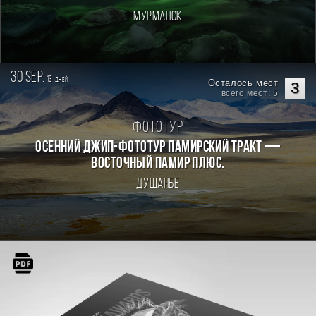
Мурманск
30 sep.
13
дней
Осталось мест
3
всего мест: 5
Фототур
Осенний джип-фототур Памирский Тракт —
Восточный Памир плюс.
Душанбе