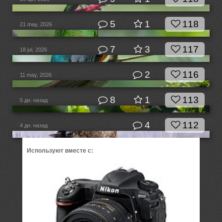
5
1
118
21 may, 2026
7
3
117
18 jul, 2026
2
116
11 may, 2026
8
1
113
5 дн. назад
4
112
4 дн. назад
Используют вместе с: