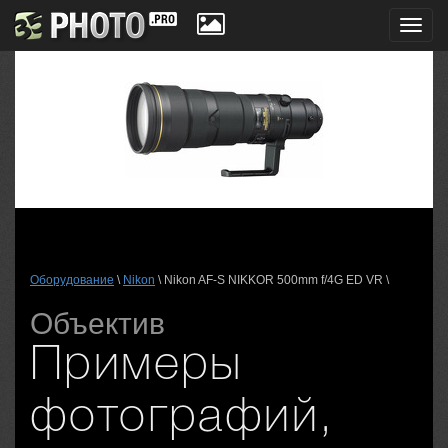
Toggl
navig
Оборудование
\
Nikon
\ Nikon AF-S NIKKOR 500mm f/4G ED VR \
Объектив
Примеры
фотографий,