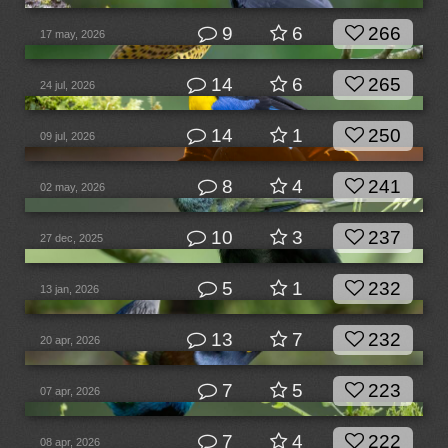
9
6
266
17 may, 2026
14
6
265
24 jul, 2026
14
1
250
09 jul, 2026
8
4
241
02 may, 2026
10
3
237
27 dec, 2025
5
1
232
13 jan, 2026
13
7
232
20 apr, 2026
7
5
223
07 apr, 2026
7
4
222
08 apr, 2026