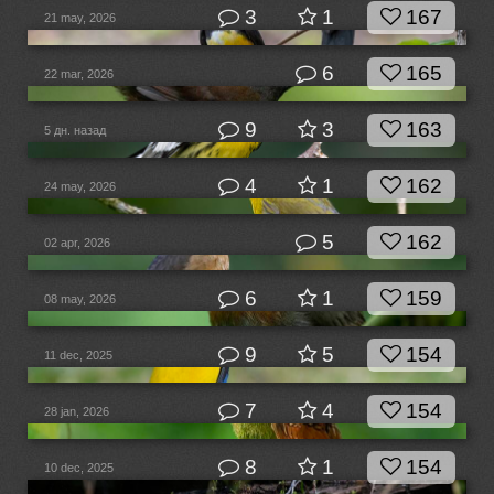
3
1
167
21 may, 2026
6
165
22 mar, 2026
9
3
163
5 дн. назад
4
1
162
24 may, 2026
5
162
02 apr, 2026
6
1
159
08 may, 2026
9
5
154
11 dec, 2025
7
4
154
28 jan, 2026
8
1
154
10 dec, 2025