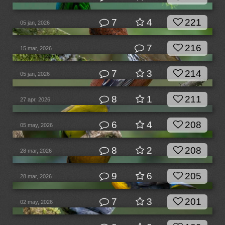
7
4
221
05 jan, 2026
7
216
15 mar, 2026
7
3
214
05 jan, 2026
8
1
211
27 apr, 2026
6
4
208
05 may, 2026
8
2
208
28 mar, 2026
9
6
205
28 mar, 2026
7
3
201
02 may, 2026