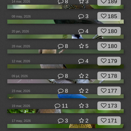
8
3
189
14 mar, 2026
3
185
08 may, 2026
4
180
20 jan, 2026
8
5
180
28 mar, 2026
4
179
12 mar, 2026
8
2
178
09 jul, 2026
8
2
177
23 mar, 2026
11
3
173
19 mar, 2026
3
2
171
17 may, 2026