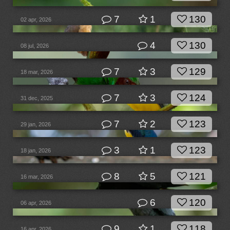
7
1
130
02 apr, 2026
4
130
08 jul, 2026
7
3
129
18 mar, 2026
7
3
124
31 dec, 2025
7
2
123
29 jan, 2026
3
1
123
18 jan, 2026
8
5
121
16 mar, 2026
6
120
06 apr, 2026
9
1
118
16 apr, 2026