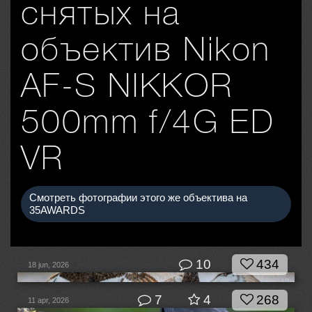
снятых на
объектив Nikon
AF-S NIKKOR
500mm f/4G ED
VR
Смотреть фотографии этого же объектива на
35AWARDS
10
434
18 jun, 2026
7
4
268
11 apr, 2026