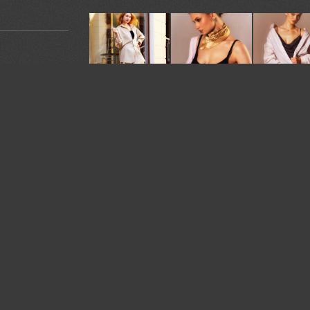
У автора:
138
фото
я. Ставьте
Камера:
EOS R5
омментарии.
Жанр:
Женский портрет