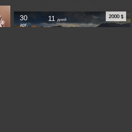
2000
30
11
дней
apr.
Алайский хребет и Восточный Памир. Киргизия
и Таджикистан. Весенний джип-фототур.
Ош
Kyrgyzstan (Kyrgyzstan) /