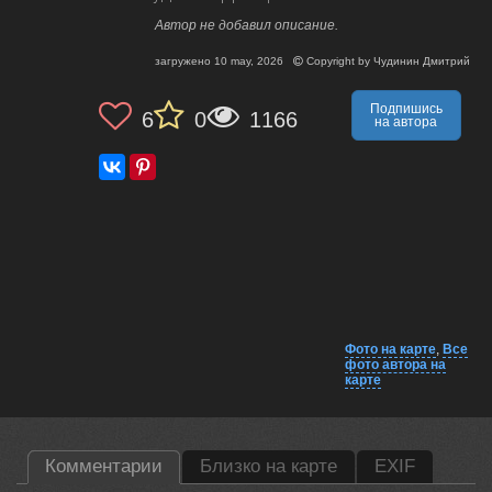
Автор не добавил описание.
загружено
10 may, 2026
Copyright by
Чудинин Дмитрий
Подпишись
6
0
1166
на автора
Фото на карте
,
Все
фото автора на
карте
Комментарии
Близко на карте
EXIF