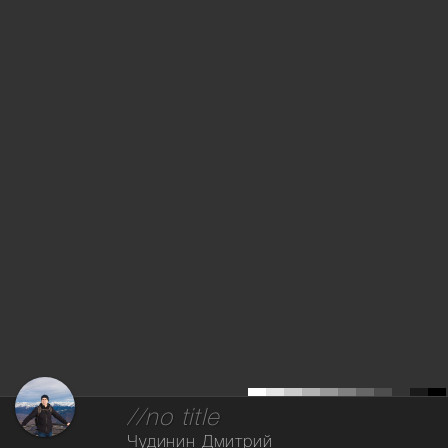
//no title
Чудинин Дмитрий