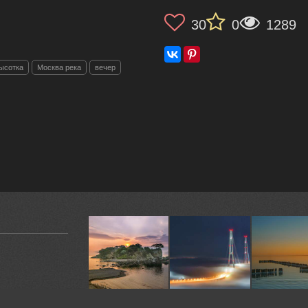
30
0
1289
ысотка
Москва река
вечер