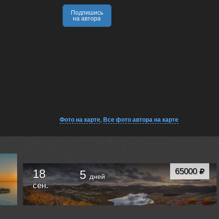
Подпишись
на автора
Фото на карте
,
Все фото автора на карте
65000
18
5
дней
сен.