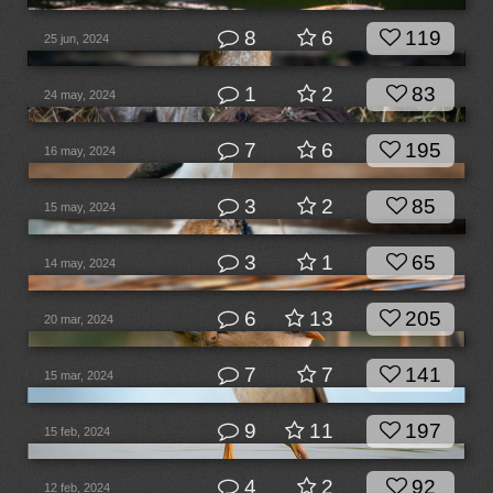
8
6
119
25 jun, 2024
1
2
83
24 may, 2024
7
6
195
16 may, 2024
3
2
85
15 may, 2024
3
1
65
14 may, 2024
6
13
205
20 mar, 2024
7
7
141
15 mar, 2024
9
11
197
15 feb, 2024
4
2
92
12 feb, 2024