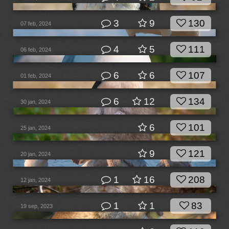
3
9
130
07 feb, 2024
4
5
111
06 feb, 2024
6
6
107
01 feb, 2024
6
12
134
30 jan, 2024
6
101
25 jan, 2024
9
121
20 jan, 2024
1
16
208
12 jan, 2024
1
1
83
19 sep, 2023