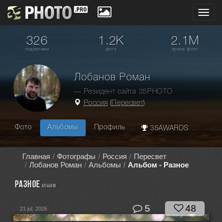
Toggl
navig
326
1.2K
2.1M
подписчики
фото
просм. фото
Лобанов Роман
— Резидент сайта 35PHOTO
Россия
(
Пересвет
)
Фото
Альбомы
Профиль
35AWARDS
Главная
Фотографы
Россия
Пересвет
Лобанов Роман
Альбомы
Альбом - Разное
Разное
альбом
5
48
21 jul, 2026