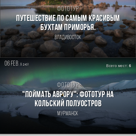
Фототур
ПУТЕШЕСТВИЕ ПО САМЫМ КРАСИВЫМ
БУХТАМ ПРИМОРЬЯ.
Владивосток
06 feb.
9
дней
Всего мест:
6
Фототур
"Поймать Аврору": фототур на
Кольский полуостров
Мурманск