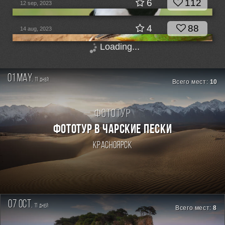
6
112
12 sep, 2023
4
88
14 aug, 2023
Loading...
01 may.
11
дней
Всего мест:
10
Фототур
ФОТОТУР В ЧАРСКИЕ ПЕСКИ
Красноярск
07 oct.
11
дней
Всего мест:
8