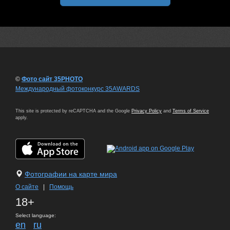
©
Фото сайт 35PHOTO
Международный фотоконкурс 35AWARDS
This site is protected by reCAPTCHA and the Google
Privacy Policy
and
Terms of Service
apply.
Фотографии на карте мира
О сайте
|
Помощь
18+
Select language:
en
ru