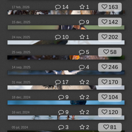
14
1
163
17 feb, 2026
9
142
15 dec, 2025
10
1
202
24 nov, 2025
5
58
25 sep, 2025
4
246
14 sep, 2025
17
2
170
31 mar, 2025
9
2
104
18 dec, 2024
9
2
120
16 oct, 2024
3
2
81
05 jul, 2024