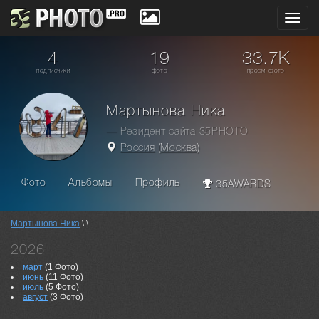
Toggl
navig
4
19
33.7K
подписчики
фото
просм. фото
Мартынова Ника
— Резидент сайта 35PHOTO
Россия
(
Москва
)
Фото
Альбомы
Профиль
35AWARDS
Мартынова Ника
\ \
2026
март
(1 Фото)
июнь
(11 Фото)
июль
(5 Фото)
август
(3 Фото)