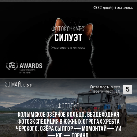
32 дней(я) осталось
Фотоконкурс:
Силуэт
Участвовать в конкурсе
30 май.
15
дней
Осталось мест
5
всего мест: 10
Фототур
КОЛЫМСКОЕ ОЗЁРНОЕ КОЛЬЦО. Вездеходная
фотоэкспедиция в южных отрогах хребта
Черского. Озёра Сылгор — Момонтай — Уи
— Юг — Горанд