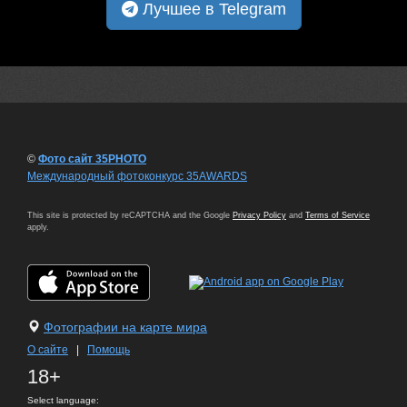
Лучшее в Telegram
©
Фото сайт 35PHOTO
Международный фотоконкурс 35AWARDS
This site is protected by reCAPTCHA and the Google
Privacy Policy
and
Terms of Service
apply.
Фотографии на карте мира
О сайте
|
Помощь
18+
Select language: