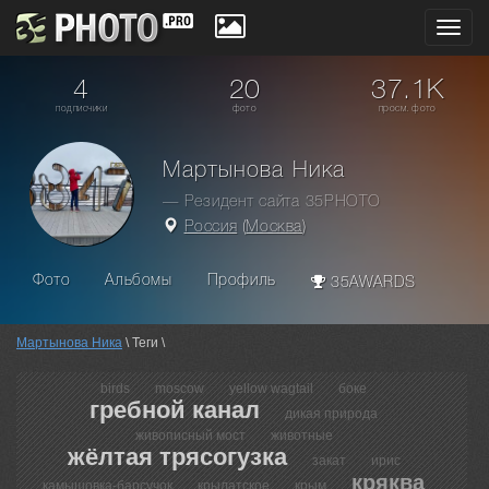
Toggl
navig
4
20
37.1K
подписчики
фото
просм. фото
Мартынова Ника
— Резидент сайта 35PHOTO
Россия
(
Москва
)
Фото
Альбомы
Профиль
35AWARDS
Мартынова Ника
\ Теги \
birds
moscow
yellow wagtail
боке
гребной канал
дикая природа
живописный мост
животные
жёлтая трясогузка
закат
ирис
кряква
камышовка-барсучок
крылатское
крым