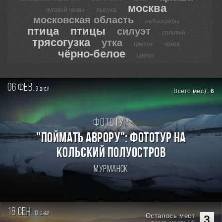
москва
луговой чекан
лысуха
московская область
небоскрёбы
птица
птицы
силуэт
соловей
трясогузка
утка
цветок
чомга
чёрно-белое
щегол
06 фев.
9
дней
Всего мест:
6
Фототур
"Поймать Аврору": фототур на
Кольский полуостров
Мурманск
18 сен.
10
дней
Осталось мест
3