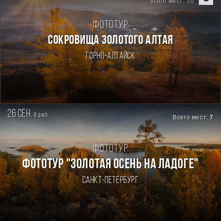
всего мест: 10
Фототур
СОКРОВИЩА ЗОЛОТОГО АЛТАЯ
Горно-Алтайск
26 сен.
8
дней
Всего мест:
7
Фототур
ФОТОТУР "ЗОЛОТАЯ ОСЕНЬ НА ЛАДОГЕ"
Санкт-Петербург