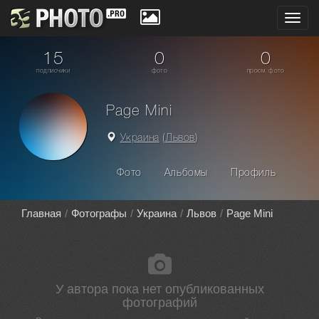
Toggl
navig
15
0
0
подписчики
фото
просм. фото
Page Mini
Украина
(
Львов
)
Фото
Альбомы
Профиль
Главная
Фотографы
Украина
Львов
Page Mini
У автора пока нет опубликованных
фотографий