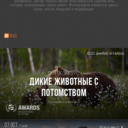
Возможно, автор только начал пользоваться сайтом или
готовит публикацию своих работ. Фотографии появятся здесь
сразу после загрузки и модерации.
RSS
21 дней(я) осталось
Фотоконкурс:
Дикие животные с
потомством
Участвовать в конкурсе
07 oct.
11
дней
Всего мест:
8