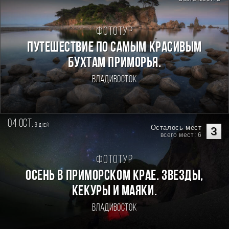
Фототур
ПУТЕШЕСТВИЕ ПО САМЫМ КРАСИВЫМ
БУХТАМ ПРИМОРЬЯ.
Владивосток
04 oct.
9
дней
Осталось мест
3
всего мест: 6
Фототур
Осень в Приморском Крае. Звезды,
кекуры и маяки.
Владивосток