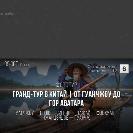
х работ.
05 oct.
12
дней
Осталось мест
6
всего мест: 12
Фототур
Гранд-тур в Китай | От Гуанчжоу до
гор Аватара
Гуанчжоу — Яншо — Синпин — Дажай — Фэнхуан —
Чжанцзяцзе — Гуанчж