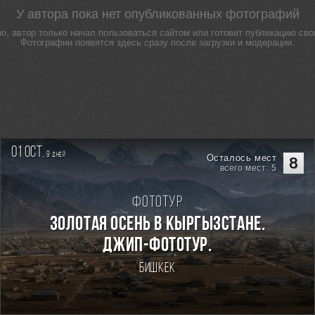
У автора пока нет опубликованных фотографий
о, автор только начал пользоваться сайтом или готовит публикацию свои
Фотографии появятся здесь сразу после загрузки и модерации.
01 oct.
9
дней
Осталось мест
8
всего мест: 5
Фототур
Золотая осень в Кыргызстане.
Джип-фототур.
Бишкек