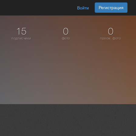
Регистрация
Войти
15
0
0
подписчики
фото
просм. фото