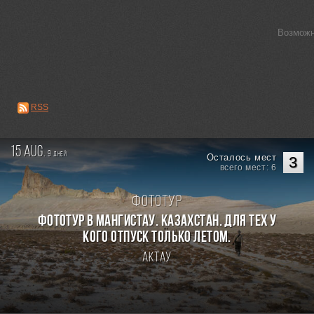
Возможн
RSS
15 aug.
9
дней
Осталось мест
3
всего мест: 6
Фототур
Фототур в Мангистау. Казахстан. Для тех у
кого отпуск только летом.
Актау