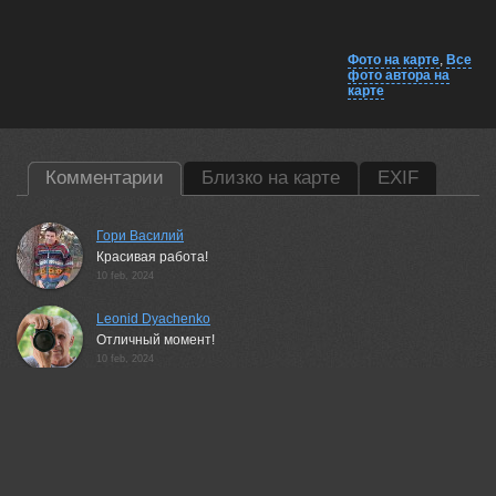
Фото на карте
,
Все
фото автора на
карте
Комментарии
Близко на карте
EXIF
Гори Василий
Красивая работа!
10 feb, 2024
Leonid Dyachenko
Отличный момент!
10 feb, 2024
Vladimir Morozov
Удачно!
12 feb, 2024