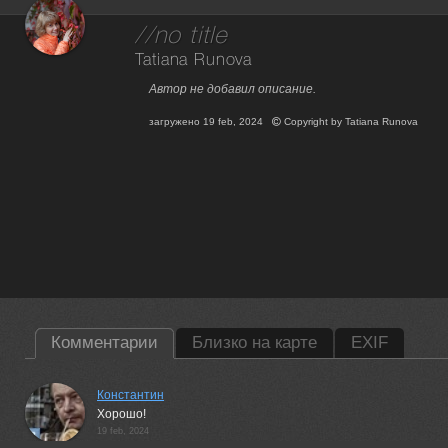
//no title
Tatiana Runova
Автор не добавил описание.
загружено
19 feb, 2024
Copyright by
Tatiana Runova
Комментарии
Близко на карте
EXIF
Константин
Хорошо!
19 feb, 2024