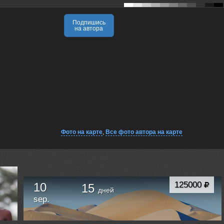
Подпишись
на автора
Фото на карте
,
Все фото автора на карте
125000
10
15
дней
sep.