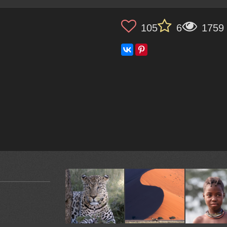
105
6
1759