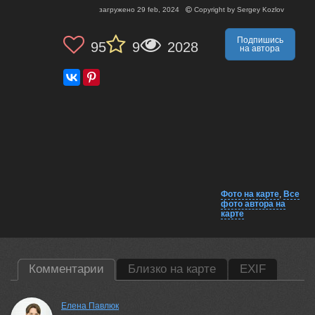
загружено
29 feb, 2024
Copyright by
Sergey Kozlov
Подпишись
95
9
2028
на автора
Фото на карте
,
Все
фото автора на
карте
Комментарии
Близко на карте
EXIF
Елена Павлюк