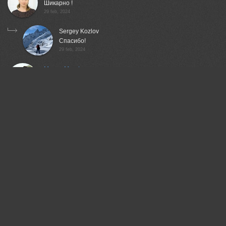
Шикарно !
29 feb, 2024
Sergey Kozlov
Спасибо!
29 feb, 2024
Magov Marat
Превосходно..!
29 feb, 2024
Sergey Kozlov
Благодарю!
29 feb, 2024
Гори Василий
Красивая работа!
29 feb, 2024
Вера Ра
Роскошно!
04 mar, 2024