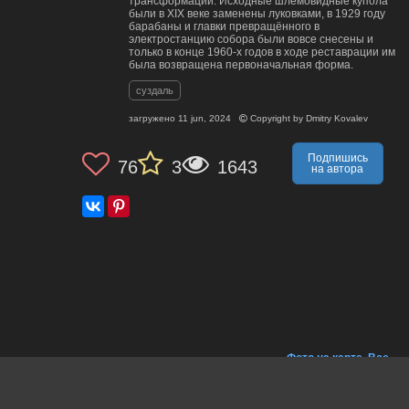
трансформаций. Исходные шлемовидные купола
были в XIX веке заменены луковками, в 1929 году
барабаны и главки превращённого в
электростанцию собора были вовсе снесены и
только в конце 1960-х годов в ходе реставрации им
была возвращена первоначальная форма.
суздаль
загружено
11 jun, 2024
Copyright by
Dmitry Kovalev
Подпишись
76
3
1643
на автора
Фото на карте
,
Все
фото автора на
карте