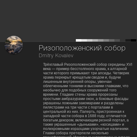
Ризоположенский собор
Dmitry Kovalev
Трёхглавый Ризоположенский собор середины XVI
века — пример бесстолпного храма, к алтарной
части которого примыкают три апсиды. Четверик
храма перекрыт крещатым сводом и, будучи
лишенным внутренней опоры, увенчан
облегченными тонкими и высокими главками, что
необычно для подобных сооружений того
времени. Гладкие стены храма прорезаны
простыми амбразурами окон, а боковые фасады
украшены ложными закомарами и разделены
пилястрами на три части с порталами в
центральной из них. Паперть, пристроенная к
западной части собора в 1688 году, отличается
богатым декором, включающим резной портал, а
также украшенные «дыньками», «косицами» и
полихромными изразцами узорчатые наличники.
Главки собора претерпели несколько