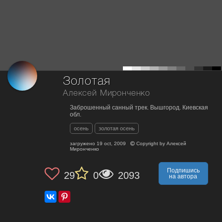
Золотая
Алексей Миронченко
Заброшенный санный трек. Вышгород. Киевская
обл.
осень
золотая осень
загружено
19 oct, 2009
Copyright by
Алексей
Миронченко
Подпишись
29
0
2093
на автора