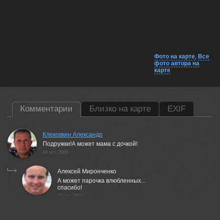
Фото на карте
,
Все
фото автора на
карте
Комментарии
Близко на карте
EXIF
Клековкин Александр
Подружки!А может мама с дочкой!
19 oct, 2009
Алексей Миронченко
А может парочка влюбленных...
спасибо!
19 oct, 2009
zapravka2
Чудесный снимок!