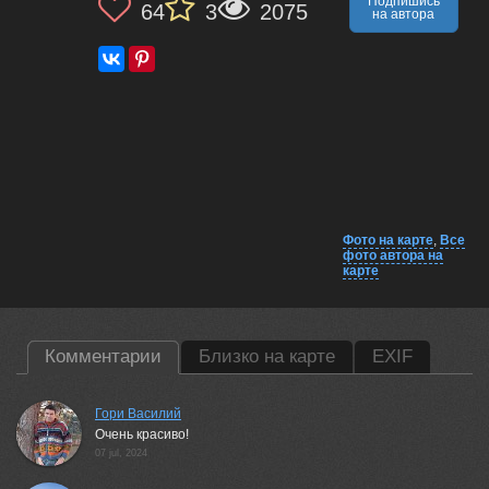
Подпишись
64
3
2075
на автора
Фото на карте
,
Все
фото автора на
карте
Комментарии
Близко на карте
EXIF
Гори Василий
Очень красиво!
07 jul, 2024