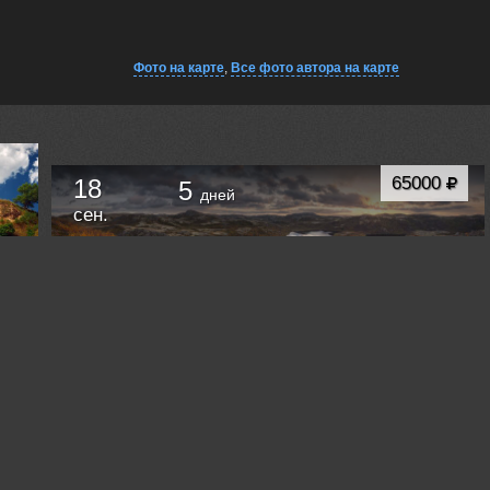
Фото на карте
,
Все фото автора на карте
65000
18
5
дней
сен.
ФОТОТУР "ТЕРИБЕРКА - ЗОЛОТАЯ ОСЕНЬ"
Мурманск
Россия /