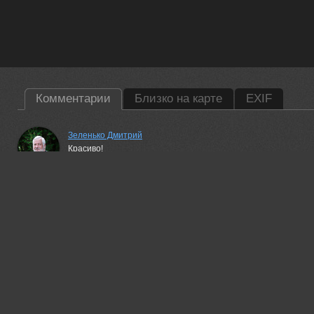
Комментарии
Близко на карте
EXIF
Зеленько Дмитрий
Красиво!
31 jul, 2024