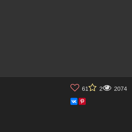
61
2
2074