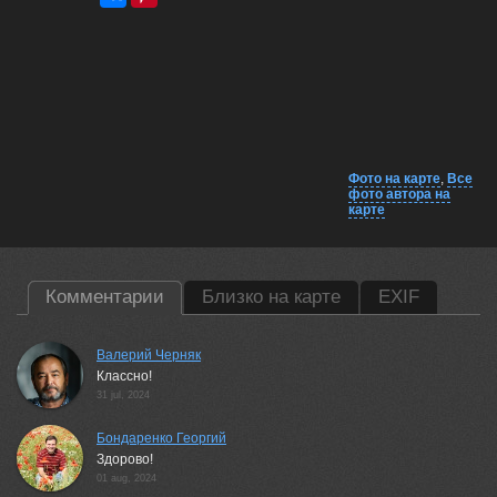
Фото на карте
,
Все
фото автора на
карте
Комментарии
Близко на карте
EXIF
Валерий Черняк
Классно!
31 jul, 2024
Бондаренко Георгий
Здорово!
01 aug, 2024