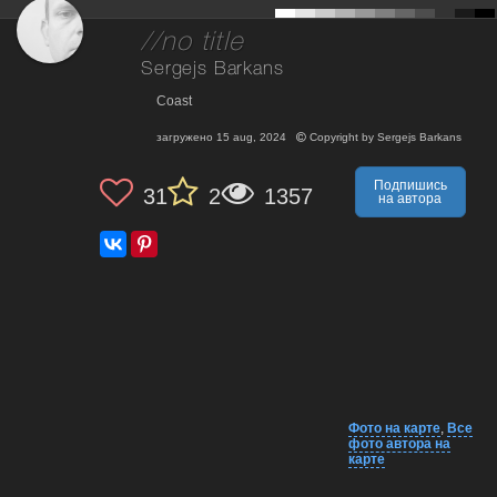
//no title
Sergejs Barkans
Coast
загружено
15 aug, 2024
Copyright by
Sergejs Barkans
Подпишись
31
2
1357
на автора
Фото на карте
,
Все
фото автора на
карте