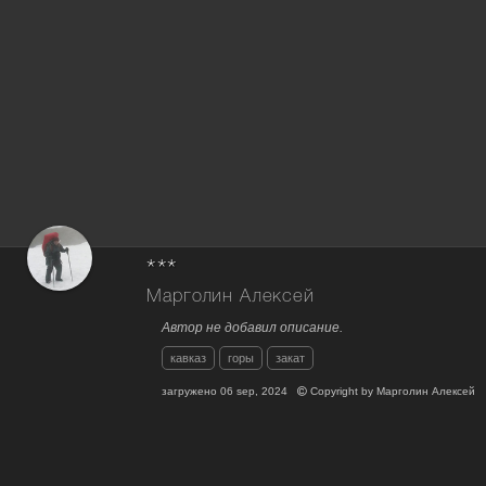
***
Марголин Алексей
Автор не добавил описание.
кавказ
горы
закат
загружено
06 sep, 2024
Copyright by
Марголин Алексей