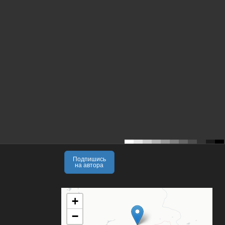
Подпишись
на автора
+
−