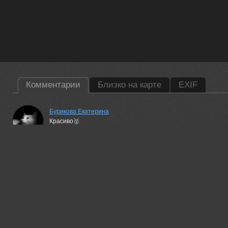
Комментарии
Близко на карте
EXIF
Бурикова Екатерина
Красиво🥇
10 nov, 2024
Гори Василий
Нравится!
10 nov, 2024
Игорь Дубровский
Понравилось!
11 nov, 2024
Валерий