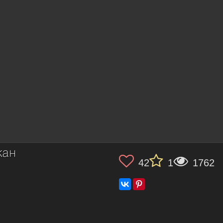
кан
42
1
1762