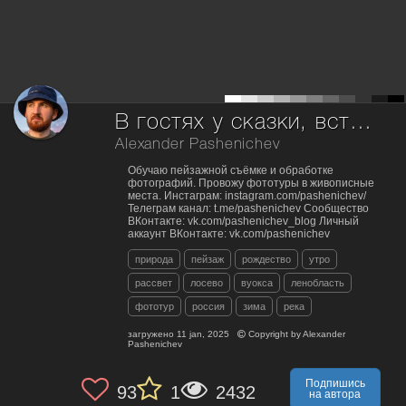
В гостях у сказки, встречая Рождественское утро.
Alexander Pashenichev
Обучаю пейзажной съёмке и обработке
фотографий. Провожу фототуры в живописные
места. Инстаграм: instagram.com/pashenichev/
Телеграм канал: t.me/pashenichev Сообщество
ВКонтакте: vk.com/pashenichev_blog Личный
аккаунт ВКонтакте: vk.com/pashenichev
природа
пейзаж
рождество
утро
рассвет
лосево
вуокса
ленобласть
фототур
россия
зима
река
загружено
11 jan, 2025
Copyright by
Alexander
Pashenichev
Подпишись
93
1
2432
на автора