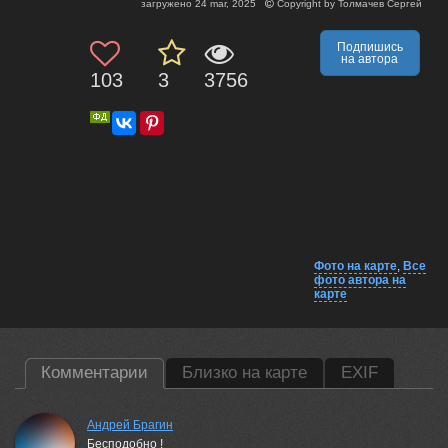
загружено
24 mar, 2025
Copyright by
Толмачев Сергей
Подпишись
на автора
103
3
3756
Фото на карте
,
Все
фото автора на
карте
Комментарии
Близко на карте
EXIF
Андрей Брагин
Бесподобно !