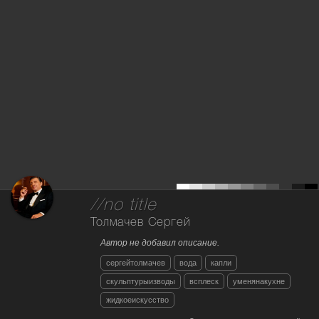
//no title
Толмачев Сергей
Автор не добавил описание.
сергейтолмачев
вода
капли
скульптурыизводы
всплеск
уменянакухне
жидкоеискусство