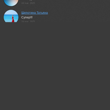
24 mar, 2025
Щепотина Татьяна
Супер!!!
24 mar, 2025
Гори Василий
Замечательно!
24 mar, 2025
Валерий
Круто!
25 mar, 2025
Павлова Марина
Экзотический цветок! 💖👍
25 mar, 2025
КарОл
Пестики-тычиночки!
25 mar, 2025
Армашов-Тельник Григорий
Шикарно!