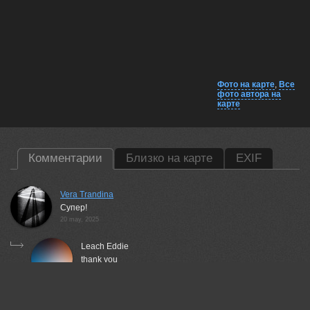
Фото на карте
,
Все
фото автора на
карте
Комментарии
Близко на карте
EXIF
Vera Trandina
Супер!
20 may, 2025
Leach Eddie
thank you
20 may, 2025
Валерий