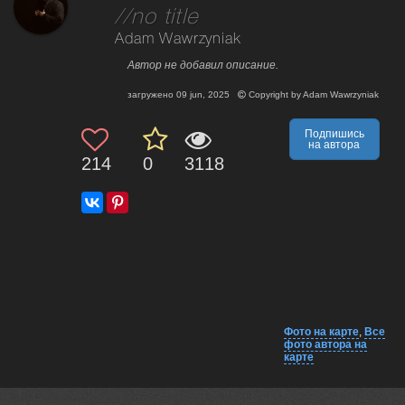
//no title
Adam Wawrzyniak
Автор не добавил описание.
загружено
09 jun, 2025
Copyright by
Adam Wawrzyniak
Подпишись
на автора
214
0
3118
Фото на карте
,
Все
фото автора на
карте