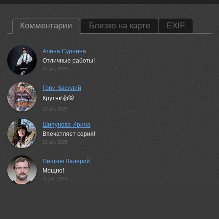
Комментарии
Близко на карте
EXIF
Алёна Сурнина
Отличные работы!
10 jun, 2025
Гори Василий
Крутяк!👍🐯
10 jun, 2025
Шипунова Ирина
Впечатляет серия!
10 jun, 2025
Пешков Валерий
Мощно!
11 jun, 2025
Щепотина Татьяна
Ого!!!
11 jun, 2025