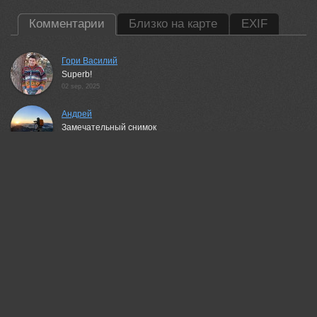
Комментарии
Близко на карте
EXIF
Гори Василий
Superb!
02 sep, 2025
Андрей
Замечательный снимок
02 sep, 2025
Беденко Григорий
nice!
02 sep, 2025
S. Dana
Beautiful colours!
02 sep, 2025
Julia Kaissa
Excellent!
02 sep, 2025