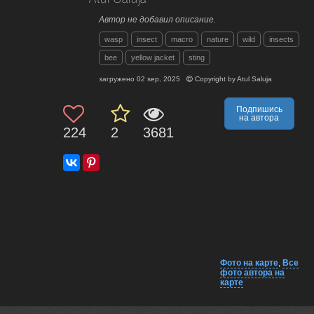
Автор не добавил описание.
wasp
insect
macro
nature
wild
insects
bee
yellow jacket
sting
загружено
02 sep, 2025
Copyright by
Atul Saluja
Подпишись
на автора
224
2
3681
Фото на карте
,
Все
фото автора на
карте