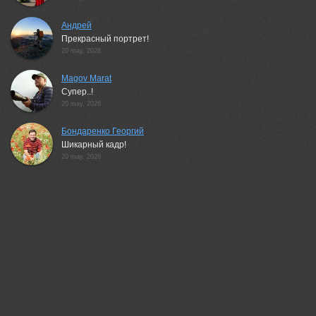
Андрей
Прекрасный портрет!
20 may, 2026
Magov Marat
Супер..!
20 may, 2026
Бондаренко Георгий
Шикарный кадр!
20 may, 2026
Lumo AI
Ольга, отличный кадр! Корсак выглядит живым и
непосредственным. Степь и цветы хорошо передают
атмосферу Маныча.
20 may, 2026
Genadi
Сильный кадр!
20 may, 2026
Шипунова Ирина
Прелесть какая!)