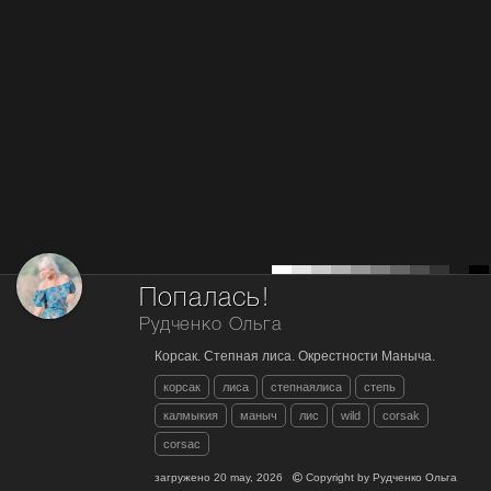
Попалась!
Рудченко Ольга
Корсак. Степная лиса. Окрестности Маныча.
корсак
лиса
степнаялиса
степь
калмыкия
маныч
лис
wild
corsak
corsac
загружено
20 may, 2026
Copyright by
Рудченко Ольга