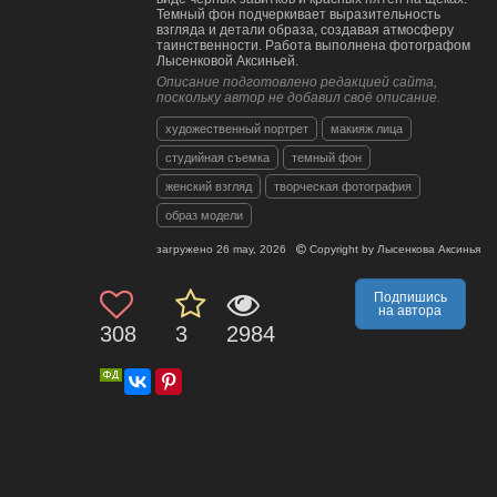
Темный фон подчеркивает выразительность
взгляда и детали образа, создавая атмосферу
таинственности. Работа выполнена фотографом
Лысенковой Аксиньей.
Описание подготовлено редакцией сайта,
поскольку автор не добавил своё описание.
художественный портрет
макияж лица
студийная съемка
темный фон
женский взгляд
творческая фотография
образ модели
загружено
26 may, 2026
Copyright by
Лысенкова Аксинья
Подпишись
на автора
308
3
2984