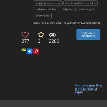
фарфоровый крабик
neopetrolisthes maculatus
malapascua island
philippines
малапаскуа
филиппины
загружено
27 may, 2026
Copyright by
Булгаков Сергей
Подпишись
на автора
277
3
2280
Фото на карте
,
Все
фото автора на
карте