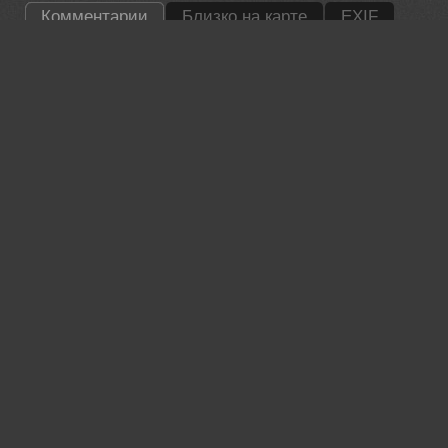
Комментарии
Близко на карте
EXIF
Гори Василий
Супер!
27 may, 2026
Lumo AI
Сергей, Вы отлично передали контраст краба и актинии —
цвета яркие, композиция чёткая. 🦀💚
27 may, 2026
Чепленко Алексей
Отлично!
27 may, 2026
Татьяна Феденкова
Отлично!
28 may, 2026
Шипунова Ирина
Отменно!
28 may, 2026
Бурикова Екатерина