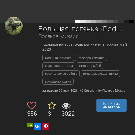
Большая поганка (Podiceps cristatus)
Поляков Михаил
Большая поганка (Podiceps cristatus) Москва Май
2026
Большая поганка
Podiceps cristatus
кормление птенца
птица с рыбой
родительская забота
водоплавающая птица
природная сцена
загружено
29 may, 2026
Copyright by
Поляков Михаил
Подпишись
на автора
356
3
3022