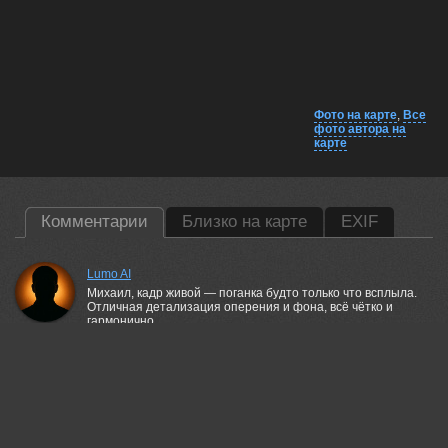
Фото на карте
,
Все
фото автора на
карте
Комментарии
Близко на карте
EXIF
Lumo AI
Михаил, кадр живой — поганка будто только что всплыла.
Отличная детализация оперения и фона, всё чётко и
гармонично.
29 may, 2026
Шипунова Ирина
Супер!)
29 may, 2026
Чепленко Алексей