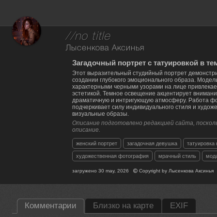
//no title
Лысенкова Аксинья
Загадочный портрет с татуировкой в те
Этот выразительный студийный портрет демонстр
создании глубокого эмоционального образа. Модел
характерными черными узорами на лице привлекае
эстетикой. Темное освещение акцентирует внимани
драматичную и интригующую атмосферу. Работа ф
подчеркивает силу индивидуального стиля и худож
визуальные образы.
Описание подготовлено редакцией сайта, посколь
описание.
женский портрет
загадочная девушка
татуировка 
художественная фотография
мрачный стиль
мод
загружено
30 may, 2026
Copyright by
Лысенкова Аксинья
Комментарии
Близко на карте
EXIF