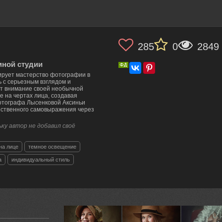
285
0
2849
мной студии
ирует мастерство фотографии в
ь с серьезным взглядом и
т внимание своей необычной
е на чертах лица, создавая
отографа Лысенковой Аксиньи
ественного самовыражения через
ку автор не добавил своё
на лице
темное освещение
а
индивидуальный стиль